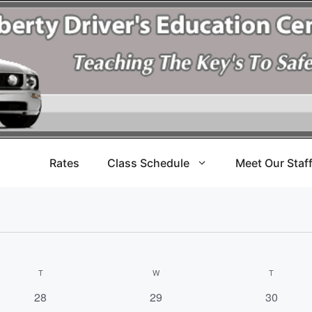
Rates
Class Schedule
Meet Our Staf
T
W
T
0
0
0
28
29
30