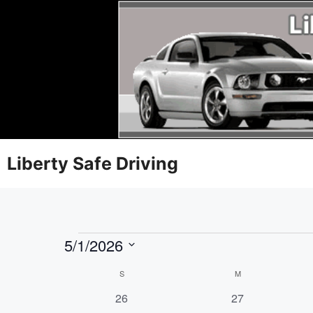
Liberty Safe Driving
5/1/2026
S
C
S
M
e
0
0
26
27
l
a